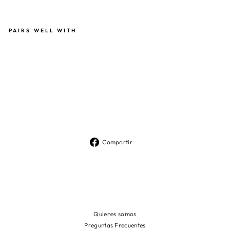
PAIRS WELL WITH
VE
ST
ID
O
NO
RA
NE
GR
O
$129.990
Compartir
Compartir
en
Facebook
Quienes somos
Preguntas Frecuentes