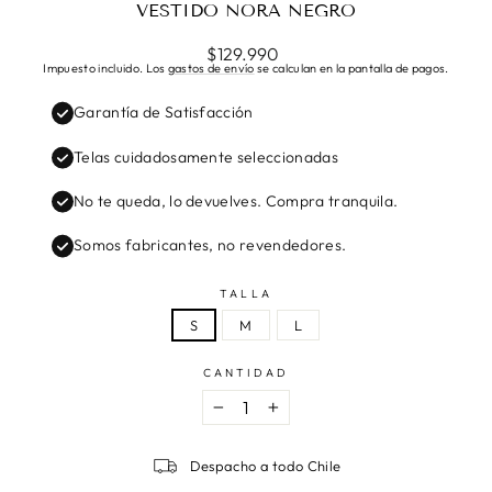
VESTIDO NORA NEGRO
Precio
$129.990
habitual
Impuesto incluido. Los
gastos de envío
se calculan en la pantalla de pagos.
Garantía de Satisfacción
Telas cuidadosamente seleccionadas
No te queda, lo devuelves. Compra tranquila.
Somos fabricantes, no revendedores.
TALLA
S
M
L
CANTIDAD
−
+
Despacho a todo Chile