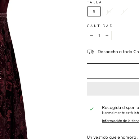
TALLA
S
M
L
CANTIDAD
−
+
Despacho a todo Ch
Recogida disponi
Normalmente está listo
Información de la tien
Un vestido que enamora. D