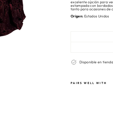
excelente opción para ver
estampada con bordados e
tanto para ocasiones de
Origen:
Estados Unidos
Disponible en tienda
PAIRS WELL WITH
V
E
S
T
I
D
O
M