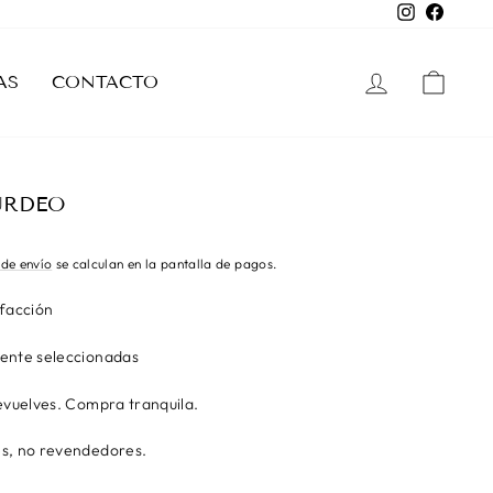
Instagram
Facebo
INGRESAR
CAR
AS
CONTACTO
URDEO
 de envío
se calculan en la pantalla de pagos.
sfacción
ente seleccionadas
evuelves. Compra tranquila.
s, no revendedores.