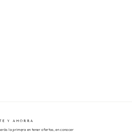
I
A
B
U
R
D
E
O
$399.990
TE Y AHORRA
 serás la primera en tener ofertas, en conocer