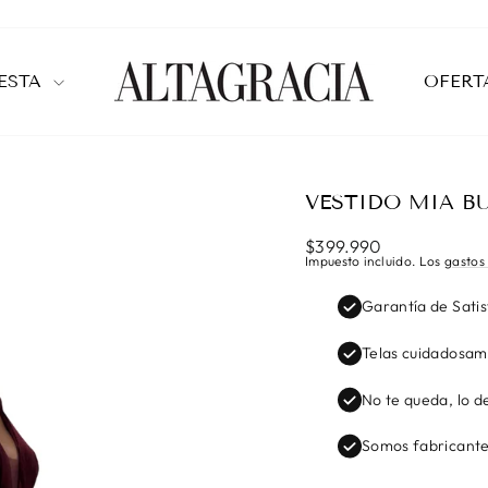
IESTA
OFERT
VESTIDO MIA B
Precio
$399.990
habitual
Impuesto incluido. Los
gastos
Garantía de Sati
Telas cuidadosam
No te queda, lo d
Somos fabricante