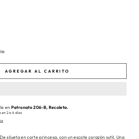
ile
AGREGAR AL CARRITO
ble en
Patronato 206-B, Recoleta.
 en 2 a 4 días
da
e silueta en corte princesa, con un escote corazón sutil. Una