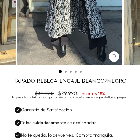
CERRAR
(ESC)
TAPADO REBECA ENCAJE BLANCO/NEGRO
Precio
Precio
$39.990
$29.990
Ahorras 25%
habitual
de
Impuesto incluido. Los
gastos de envío
se calculan en la pantalla de pagos.
oferta
Garantía de Satisfacción
Telas cuidadosamente seleccionadas
No te queda, lo devuelves. Compra tranquila.