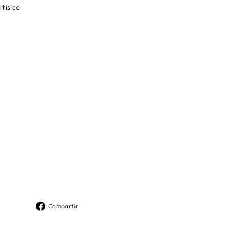
 física
Compartir
Compartir
en
Facebook