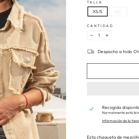
TALLA
XS/S
M/L
CANTIDAD
−
+
Despacho a todo Ch
Recogida disponi
Normalmente está listo
Información de la tien
Esta chaqueta de mezclill