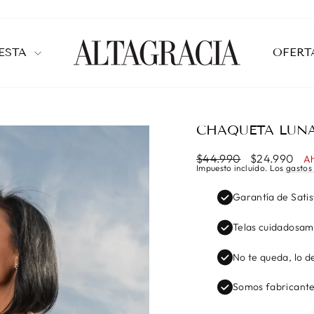
IESTA
OFERT
CHAQUETA LUNA
Precio
Precio
$44.990
$24.990
Ah
habitual
de
Impuesto incluido. Los
gastos
oferta
Garantía de Sati
Telas cuidadosam
No te queda, lo d
Somos fabricante