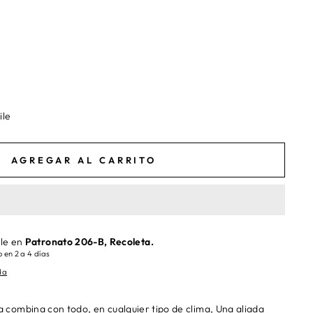
ile
AGREGAR AL CARRITO
ble en
Patronato 206-B, Recoleta.
 en 2 a 4 días
da
a combina con todo, en cualquier tipo de clima, Una aliada