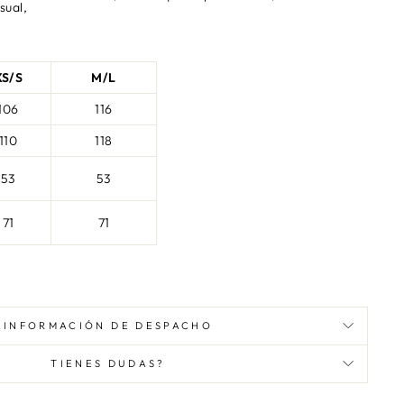
asual,
XS/S
M/L
106
116
110
118
53
53
71
71
INFORMACIÓN DE DESPACHO
TIENES DUDAS?