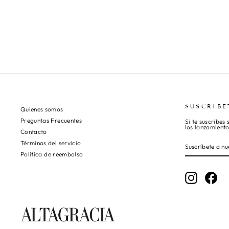
SUSCRIBE
Quienes somos
Preguntas Frecuentes
Si te suscribes
los lanzamient
Contacto
SUSCRÍBETE
SUSCRIBIR
Términos del servicio
A
NUESTRA
LISTA
Política de reembolso
DE
CORREO
Instagram
Fac