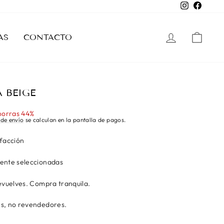
Instagram
Facebo
INGRESAR
CAR
AS
CONTACTO
 BEIGE
orras 44%
 de envío
se calculan en la pantalla de pagos.
sfacción
ente seleccionadas
evuelves. Compra tranquila.
s, no revendedores.