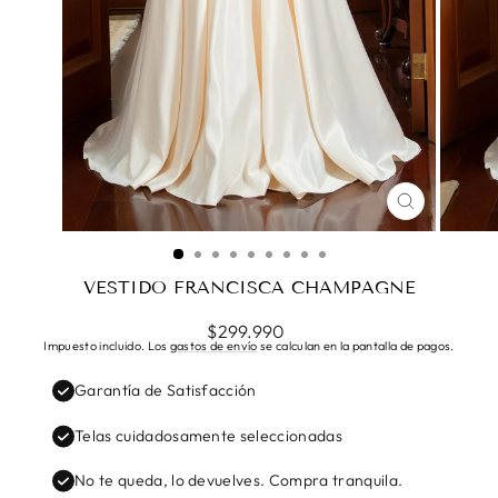
CERRAR
(ESC)
VESTIDO FRANCISCA CHAMPAGNE
Precio
$299.990
habitual
Impuesto incluido. Los
gastos de envío
se calculan en la pantalla de pagos.
Garantía de Satisfacción
Telas cuidadosamente seleccionadas
No te queda, lo devuelves. Compra tranquila.