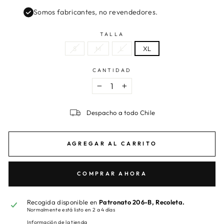
Somos fabricantes, no revendedores.
TALLA
S
M
L
XL
CANTIDAD
−
+
Despacho a todo Chile
AGREGAR AL CARRITO
COMPRAR AHORA
Recogida disponible en
Patronato 206-B, Recoleta.
Normalmente está listo en 2 a 4 días
Información de la tienda