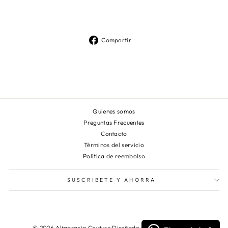
$299.990
Compartir
Compartir
en
Facebook
Quienes somos
Preguntas Frecuentes
Contacto
Términos del servicio
Política de reembolso
SUSCRIBETE Y AHORRA
© 2026 Altagracia Couture Diseñado por CIBERNAUTAS