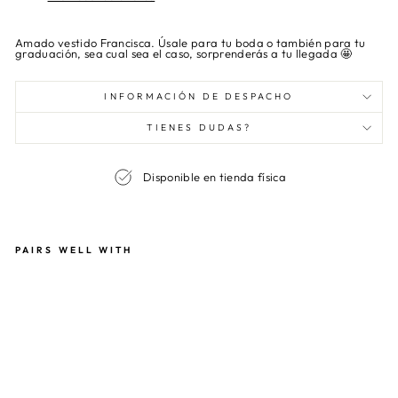
Amado vestido Francisca. Úsale para tu boda o también para tu
graduación, sea cual sea el caso, sorprenderás a tu llegada 🤩
INFORMACIÓN DE DESPACHO
TIENES DUDAS?
Disponible en tienda física
PAIRS WELL WITH
VE
ST
ID
O
FR
AN
CI
SC
A
CH
AM
PA
GN
E