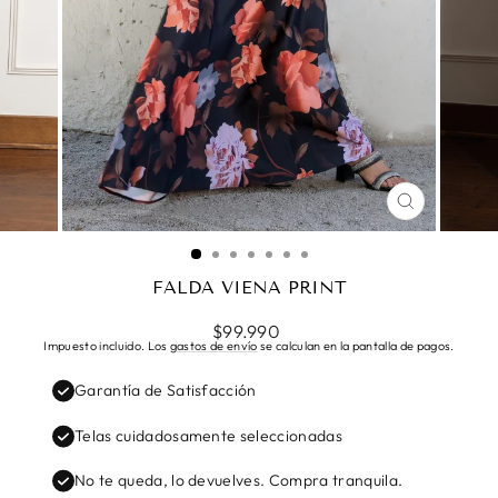
CERRAR
(ESC)
FALDA VIENA PRINT
Precio
$99.990
habitual
Impuesto incluido. Los
gastos de envío
se calculan en la pantalla de pagos.
Garantía de Satisfacción
Telas cuidadosamente seleccionadas
No te queda, lo devuelves. Compra tranquila.