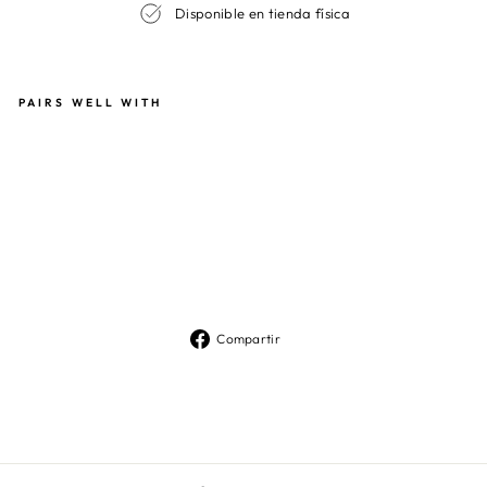
Disponible en tienda física
PAIRS WELL WITH
FA
LD
A
VI
EN
A
PR
IN
T
$99.990
Compartir
Compartir
en
Facebook