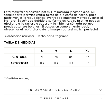
Esta maxi falda destaca por su luminocidad y comodidad. Su
tonalidad te permite usarla tanto de día como de noche, para
matrimonios, graduaciones, eventos de empresa y otros eventos al
ire libre. Es cómoda debido a su forma en A, y su pretina puedes
ajustarla a tu cintura o cadera y también es cómoda porque
puedes usar sus bolsillos, Si buscas un complemento ideal,
ofrecemos el top Victoria de la imagen para el match perfecto!
Confección nacional. Hecho por Altagracia.
TABLA DE MEDIDAS
S
M
L
XL
CINTURA
71
78
84
87
LARGO TOTAL
113
113
113
113
*Medidas en cm,
INFORMACIÓN DE DESPACHO
TIENES DUDAS?