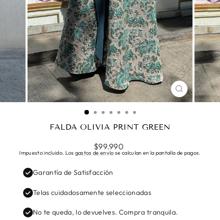
CERRAR
(ESC)
FALDA OLIVIA PRINT GREEN
Precio
$99.990
habitual
Impuesto incluido. Los
gastos de envío
se calculan en la pantalla de pagos.
Garantía de Satisfacción
Telas cuidadosamente seleccionadas
No te queda, lo devuelves. Compra tranquila.