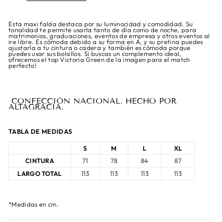
Esta maxi falda destaca por su luminocidad y comodidad. Su
tonalidad te permite usarla tanto de día como de noche, para
matrimonios, graduaciones, eventos de empresa y otros eventos al
ire libre. Es cómoda debido a su forma en A, y su pretina puedes
ajustarla a tu cintura o cadera y también es cómoda porque
puedes usar sus bolsillos. Si buscas un complemento ideal,
ofrecemos el top Victoria Green de la imagen para el match
perfecto!
CONFECCIÓN NACIONAL. HECHO POR
ALTAGRACIA.
TABLA DE MEDIDAS
S
M
L
XL
CINTURA
71
78
84
87
LARGO TOTAL
113
113
113
113
*Medidas en cm.