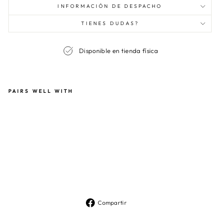
INFORMACIÓN DE DESPACHO
TIENES DUDAS?
Disponible en tienda física
PAIRS WELL WITH
FA
LD
A
OL
IVI
A
PR
IN
T
GR
EE
N
$99.990
Compartir
Compartir
en
Facebook