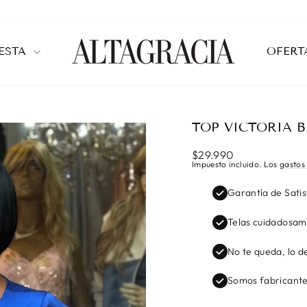
IESTA
OFERT
TOP VICTORIA B
Precio
$29.990
habitual
Impuesto incluido. Los
gastos
Garantía de Sati
Telas cuidadosam
No te queda, lo d
Somos fabricante