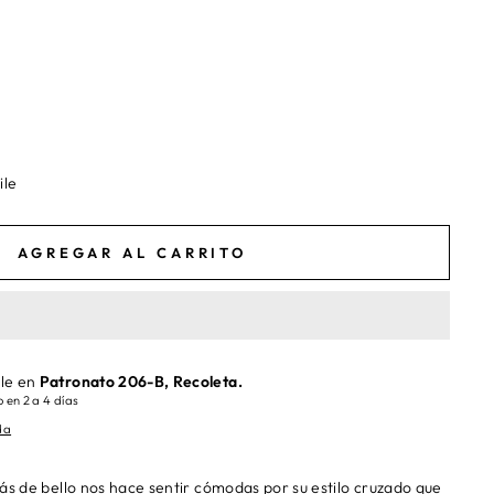
ile
AGREGAR AL CARRITO
ble en
Patronato 206-B, Recoleta.
 en 2 a 4 días
da
de bello nos hace sentir cómodas por su estilo cruzado que