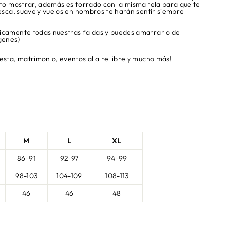
nto mostrar, además es forrado con la misma tela para que te
resca, suave y vuelos en hombros te harán sentir siempre
icamente todas nuestras faldas y puedes amarrarlo de
genes)
esta, matrimonio, eventos al aire libre y mucho más!
M
L
XL
86-91
92-97
94-99
98-103
104-109
108-113
46
46
48