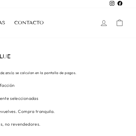
Instagram
Facebo
INGRESAR
CAR
AS
CONTACTO
LUE
 de envío
se calculan en la pantalla de pagos.
sfacción
ente seleccionadas
evuelves. Compra tranquila.
s, no revendedores.