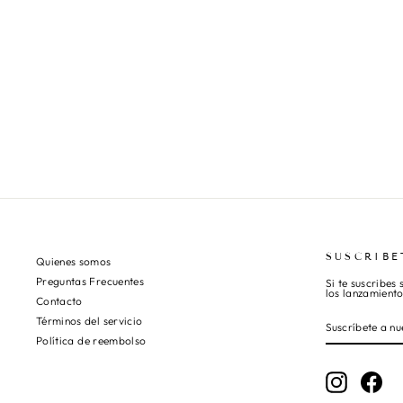
SUSCRIBE
Quienes somos
Preguntas Frecuentes
Si te suscribes
los lanzamient
Contacto
SUSCRÍBETE
SUSCRIBIR
Términos del servicio
A
NUESTRA
LISTA
Política de reembolso
DE
CORREO
Instagram
Fac