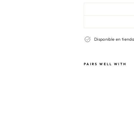
Disponible en tienda
PAIRS WELL WITH
T
O
P
V
I
C
T
O
R
I
A
B
L
U
E
$29.990