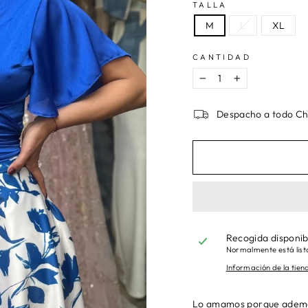
TALLA
M
L
XL
CANTIDAD
−
+
Despacho a todo Ch
Recogida disponi
Normalmente está listo
Información de la tien
Lo amamos porque además 