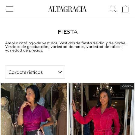
Ir
directamente
NAVEGACIÓN
BUSCA
C
al
contenido
FIESTA
Amplio catálogo de vestidos. Vestidos de fiesta de día y de noche.
Vestidos de graduación, variedad de tonos, variedad de tallas,
variedad de precios.
ORDENAR
OFERTA